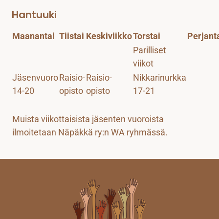
Hantuuki
Maanantai
Tiistai
Keskiviikko
Torstai
Perjant
Parilliset
viikot
Jäsenvuoro
Raisio-
Raisio-
Nikkarinurkka
14-20
opisto
opisto
17-21
Muista viikottaisista jäsenten vuoroista
ilmoitetaan Näpäkkä ry:n WA ryhmässä.