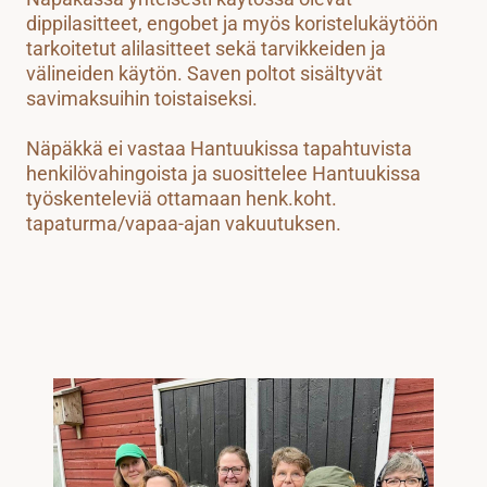
dippilasitteet, engobet ja myös koristelukäytöön
ETUSIVU
tarkoitetut alilasitteet sekä tarvikkeiden ja
välineiden käytön. Saven poltot sisältyvät
savimaksuihin toistaiseksi.
NÄPÄKKÄ RY
Näpäkkä ei vastaa Hantuukissa tapahtuvista
henkilövahingoista ja suosittelee Hantuukissa
työskenteleviä ottamaan henk.koht.
tapaturma/vapaa-ajan vakuutuksen.
NIKKARINURKKA
KURSSIT