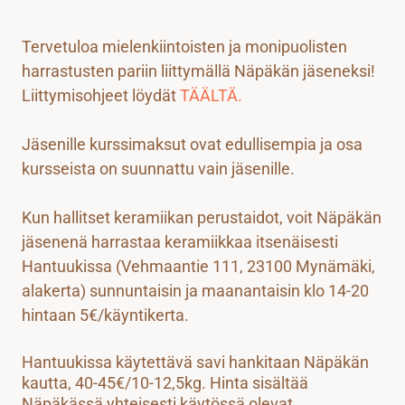
Tervetuloa mielenkiintoisten ja monipuolisten
harrastusten pariin liittymällä Näpäkän jäseneksi!
Liittymisohjeet löydät
TÄÄLTÄ.
Jäsenille kurssimaksut ovat edullisempia ja osa 
kursseista on suunnattu vain jäsenille. 
Kun hallitset keramiikan perustaidot, voit Näpäkän 
jäsenenä harrastaa keramiikkaa itsenäisesti 
Hantuukissa (Vehmaantie 111, 23100 Mynämäki, 
alakerta) sunnuntaisin ja maanantaisin klo 14-20 
hintaan 5€/käyntikerta. 
Hantuukissa käytettävä savi hankitaan Näpäkän
kautta, 40-45€/10-12,5kg. Hinta sisältää
Näpäkässä yhteisesti käytössä olevat